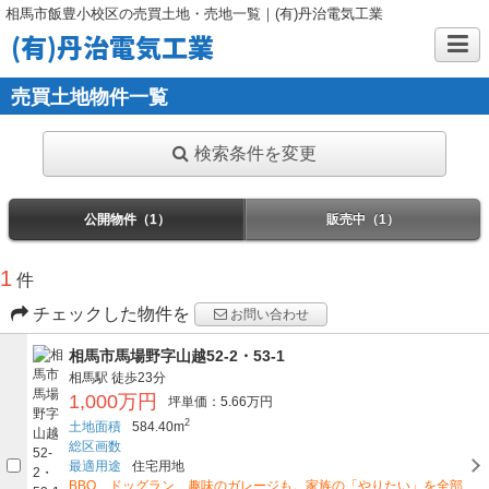
相馬市飯豊小校区の売買土地・売地一覧｜(有)丹治電気工業
(有)丹治電気工業
売買土地物件一覧
検索条件を変更
公開物件（1）
販売中（1）
1
件
チェックした物件を
お問い合わせ
相馬市馬場野字山越52-2・53-1
相馬駅
徒歩23分
1,000万円
坪単価：5.66万円
2
土地面積
584.40m
総区画数
最適用途
住宅用地
BBQ、ドッグラン、趣味のガレージも。家族の「やりたい」を全部