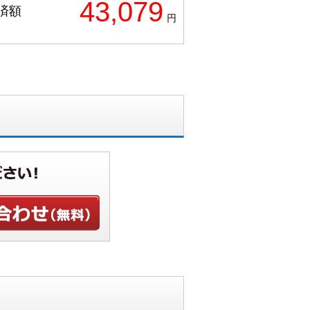
43,079
済額
円
せ