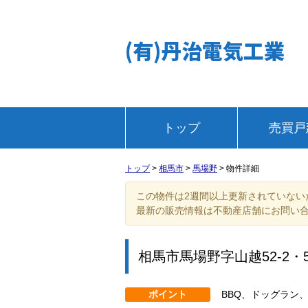
(有)丹治電気工業
トップ
売買戸
トップ
>
相馬市
>
馬場野
>
物件詳細
この物件は2週間以上更新されていない
最新の販売情報は不動産店舗にお問い
相馬市馬場野字山越52-2・5
ポイント
BBQ、ドッグラン