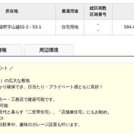
総区画数
所在地
最適用途
区画番号
－
野字山越52-2・53-1
住宅用地
584.
－
情報
周辺環境
ント ／
.4㎡）の広大な敷地
かり確保でき、日当たり・プライベート感ともに良好！
カー・工務店で建築可能です。
応可能
世代と暮らす『二世帯住宅』、『店舗兼住宅』にもお勧め。
ス
台駐車や、趣味のガレージ設置も叶います。