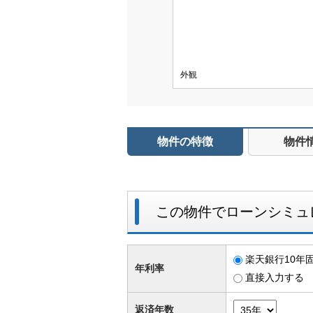
外観
物件の特徴
物件
この物件でローンシミュ
楽天銀行10年固
年利率
直接入力する
返済年数