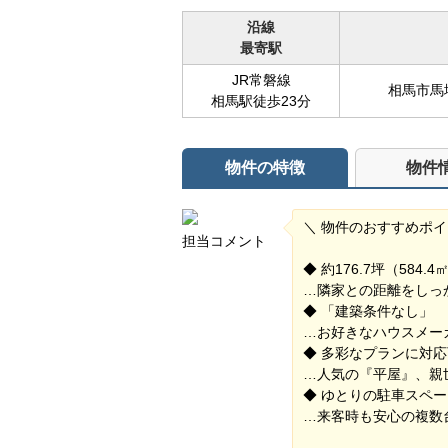
沿線
最寄駅
JR常磐線
相馬市馬場
相馬駅徒歩23分
物件の特徴
物件
＼ 物件のおすすめポイ
担当コメント
◆ 約176.7坪（584
…隣家との距離をしっ
◆ 「建築条件なし」
…お好きなハウスメー
◆ 多彩なプランに対
…人気の『平屋』、親
◆ ゆとりの駐車スペー
…来客時も安心の複数