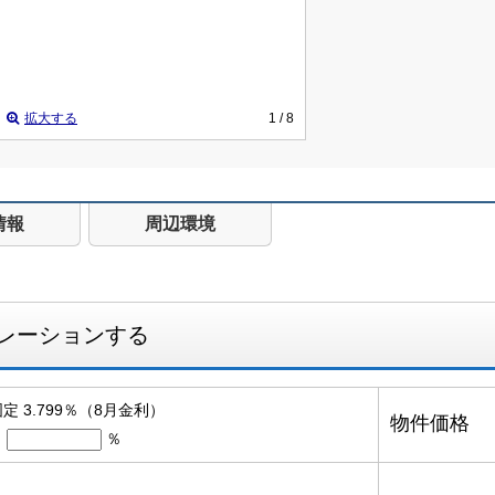
拡大する
1
/ 8
情報
周辺環境
レーションする
定 3.799％（8月金利）
物件価格
％