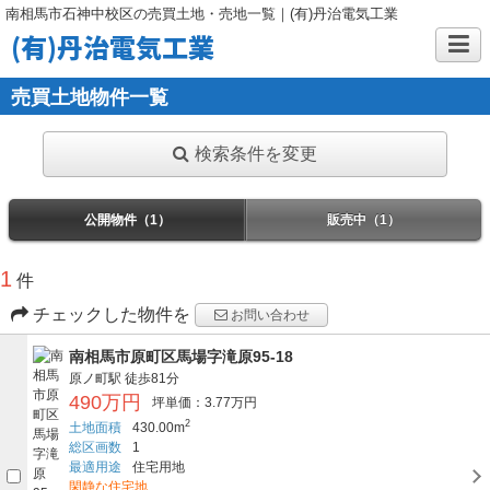
南相馬市石神中校区の売買土地・売地一覧｜(有)丹治電気工業
(有)丹治電気工業
売買土地物件一覧
検索条件を変更
公開物件（1）
販売中（1）
1
件
チェックした物件を
お問い合わせ
南相馬市原町区馬場字滝原95-18
原ノ町駅
徒歩81分
490万円
坪単価：3.77万円
2
土地面積
430.00m
総区画数
1
最適用途
住宅用地
閑静な住宅地