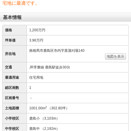
宅地に最適です。
基本情報
価格
1,200万円
坪単価
3.96万円
南相馬市鹿島区寺内字菖蒲刈場140
所在地
地図を表示
交通
JR常磐線 鹿島駅徒歩30分
最適用途
住宅用地
総区画数
1
区画番号
－
2
土地面積
1001.00m
（302.80坪）
小学校区
鹿島小
（3,103m）
中学校区
鹿島中
（2,192m）