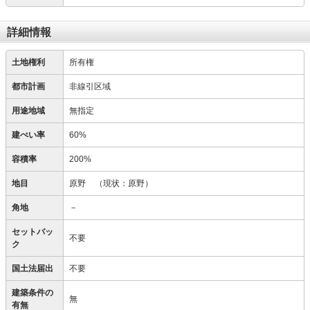
詳細情報
土地権利
所有権
都市計画
非線引区域
用途地域
無指定
建ぺい率
60%
容積率
200%
地目
原野
（現状：原野）
角地
－
セットバッ
不要
ク
国土法届出
不要
建築条件の
無
有無