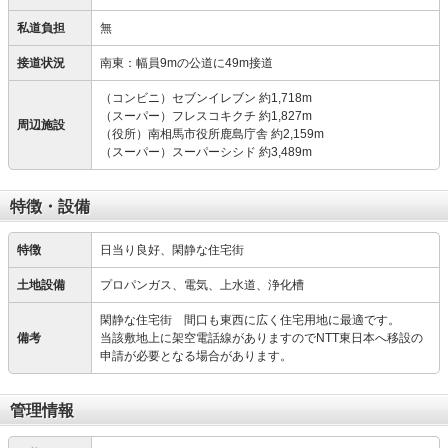
私道負担
無
接道状況
南東：幅員9mの公道に49m接道
（コンビニ）セブンイレブン 約1,718m
（スーパー）フレスコキクチ 約1,827m
周辺施設
（役所）南相馬市役所鹿島庁舎 約2,159m
（スーパー）スーパーシシド 約3,489m
特徴・設備
特徴
日当り良好、閑静な住宅街
土地設備
プロパンガス、電気、上水道、浄化槽
閑静な住宅街 間口も東西に広く住宅用地に最適です。
備考
当該敷地上に架空電話線がありますのでNTT東日本へ移設の
申請が必要となる場合があります。
管理情報