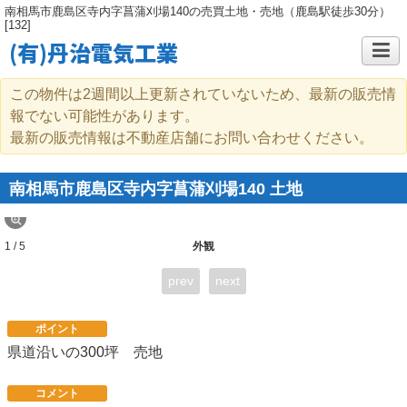
南相馬市鹿島区寺内字菖蒲刈場140の売買土地・売地（鹿島駅徒歩30分）
[132]
(有)丹治電気工業
この物件は2週間以上更新されていないため、最新の販売情
報でない可能性があります。
最新の販売情報は不動産店舗にお問い合わせください。
南相馬市鹿島区寺内字菖蒲刈場140 土地
1 / 5
外観
prev
next
ポイント
県道沿いの300坪 売地
コメント