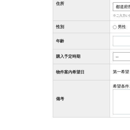
住所
※ご入力い
性別
男性
年齢
購入予定時期
第一希望
物件案内希望日
希望条件
備考