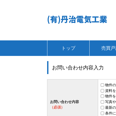
(有)丹治電気工業
トップ
売買戸
お問い合わせ内容入力
物件の
資料を
物件を
お問い合わせ内容
写真や
（必須）
最新の
条件に